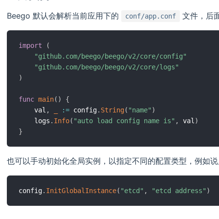
Beego 默认会解析当前应用下的
文件，后
conf/app.conf
import
(
"github.com/beego/beego/v2/core/config"
"github.com/beego/beego/v2/core/logs"
)
func
main
(
)
{
	val
,
_
:=
 config
.
String
(
"name"
)
	logs
.
Info
(
"auto load config name is"
,
 val
)
}
也可以手动初始化全局实例，以指定不同的配置类型，例如说
config
.
InitGlobalInstance
(
"etcd"
,
"etcd address"
)