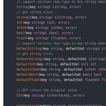
// support section::key type in key string when
String
(
key 
string
)
(
string
,
error
)
// get string slice
Strings
(
key 
string
)
(
[
]
string
,
error
)
Int
(
key 
string
)
(
int
,
error
)
Int64
(
key 
string
)
(
int64
,
error
)
Bool
(
key 
string
)
(
bool
,
error
)
Float
(
key 
string
)
(
float64
,
error
)
// support section::key type in key string when
DefaultString
(
key 
string
,
 defaultVal 
string
)
st
// get string slice
DefaultStrings
(
key 
string
,
 defaultVal 
[
]
string
)
DefaultInt
(
key 
string
,
 defaultVal 
int
)
int
DefaultInt64
(
key 
string
,
 defaultVal 
int64
)
int6
DefaultBool
(
key 
string
,
 defaultVal 
bool
)
bool
DefaultFloat
(
key 
string
,
 defaultVal 
float64
)
fl
// DIY return the original value
DIY
(
key 
string
)
(
interface
{
}
,
error
)
GetSection
(
section 
string
)
(
map
[
string
]
string
,