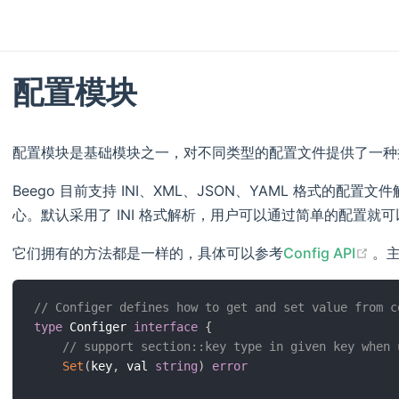
配置模块
配置模块是基础模块之一，对不同类型的配置文件提供了一种
Beego 目前支持 INI、XML、JSON、YAML 格式的配置
心。默认采用了 INI 格式解析，用户可以通过简单的配置就
(op
它们拥有的方法都是一样的，具体可以参考
Config API
。
// Configer defines how to get and set value from c
type
 Configer 
interface
{
// support section::key type in given key when 
Set
(
key
,
 val 
string
)
error