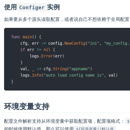
使用
实例
Configer
如果要从多个源头读取配置，或者说自己不想依赖于全局配置
func
main
(
)
{
	cfg
,
 err 
:=
 config
.
NewConfig
(
"ini"
,
"my_config.
if
 err 
!=
nil
{
		logs
.
Error
(
err
)
}
	val
,
_
:=
 cfg
.
String
(
"appname"
)
	logs
.
Info
(
"auto load config name is"
,
 val
)
}
环境变量支持
配置文件解析支持从环境变量中获取配置项，配置项格式：
的时候使用默认值，那么可以使用
。
${环境变量||默认值