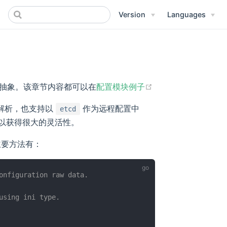
Version
Languages
(opens new windo
抽象。该章节内容都可以在
配置模块例子
文件解析，也支持以
作为远程配置中
etcd
可以获得很大的灵活性。
ens new window)
主要方法有：
onfiguration raw data.
using ini type.