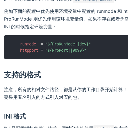
例如下面的配置中优先使用环境变量中配置的 runmode 和 ht
ProRunMode 则优先使用该环境变量值。如果不存在或者为空，则
INI 的时候指定环境变量：
runmode
=
"
${ProRunMode||dev}
"
httpport
=
"
${ProPort||9090}
"
支持的格式
注意，所有的相对文件路径，都是从你的工作目录开始计算！ 其
要采用匿名引入的方式引入对应的包。
INI 格式