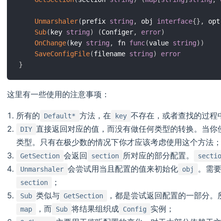
Unmarshaler
(
prefix 
string
,
 obj 
interface
{
}
,
 opt
Sub
(
key 
string
)
(
Configer
,
error
)
OnChange
(
key 
string
,
 fn 
func
(
value 
string
)
)
SaveConfigFile
(
filename 
string
)
error
}
这里有一些使用的注意事项：
所有的
方法，在
不存在，或者查找的过程
Default*
key
直接返回对应的值，而没有做任何类型的转换。当你
DIY
类型。只有在极少数的情况下你才应该考虑使用这个方法
会返回
所对应的部分配置。
GetSection
section
secti
会尝试用当且配置的值来初始化
。需
Unmarshaler
obj
；
section
类似与
，都是尝试返回配置的一部分。
Sub
GetSection
，而
将结果组织成
实例；
map
Sub
Config