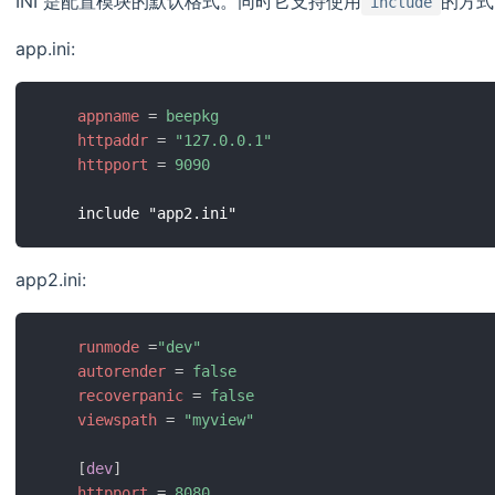
INI 是配置模块的默认格式。同时它支持使用
的方式
include
app.ini:
appname
=
beepkg
httpaddr
=
"
127.0.0.1
"
httpport
=
9090
app2.ini:
runmode
=
"
dev
"
autorender
=
false
recoverpanic
=
false
viewspath
=
"
myview
"
[
dev
]
httpport
=
8080