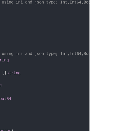
 using ini and json type; Int,Int64,Bool,Float,DIY are s
 using ini and json type; Int,Int64,Bool,Float,DIY are s
ring
[
]
string
4
oat64
error
)