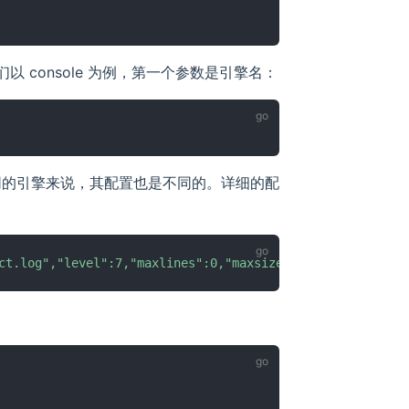
 console 为例，第一个参数是引擎名：
同的引擎来说，其配置也是不同的。详细的配
ct.log","level":7,"maxlines":0,"maxsize":0,"daily":true,