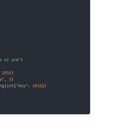
e of orm"
)
2016
)
w"
,
3
)
ng
]
int
{
"key"
:
2016
}
)