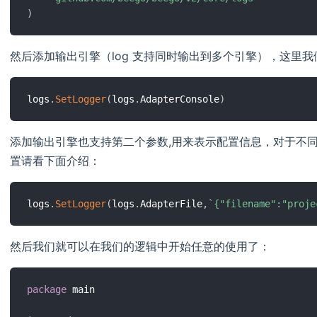
)
然后添加输出引擎（log 支持同时输出到多个引擎），这里我们以
logs
.
SetLogger
(
logs
.
AdapterConsole
)
添加输出引擎也支持第二个参数,用来表示配置信息，对于不
置请看下面介绍：
logs
.
SetLogger
(
logs
.
AdapterFile
,
`{"filename":"proje
然后我们就可以在我们的逻辑中开始任意的使用了：
package
 main
