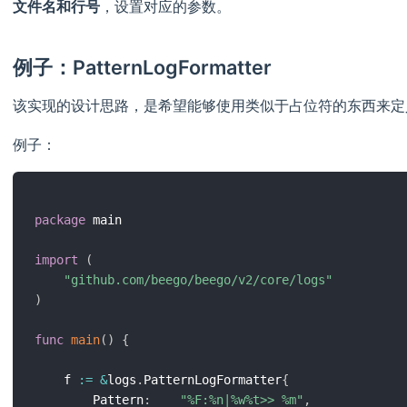
文件名和行号
，设置对应的参数。
例子：PatternLogFormatter
该实现的设计思路，是希望能够使用类似于占位符的东西来定
例子：
package
 main

import
(
"github.com/beego/beego/v2/core/logs"
)
func
main
(
)
{
	f 
:=
&
logs
.
PatternLogFormatter
{
		Pattern
:
"%F:%n|%w%t>> %m"
,