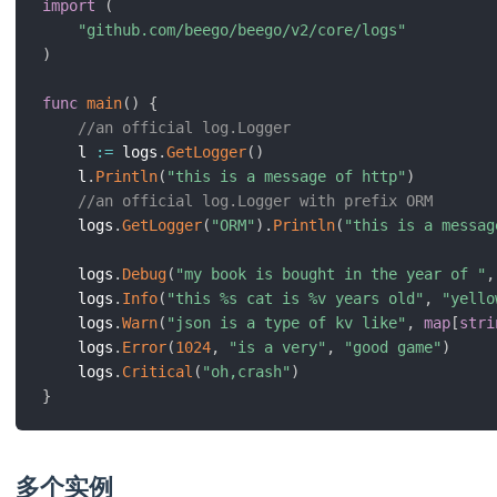
import
(
"github.com/beego/beego/v2/core/logs"
)
func
main
(
)
{
//an official log.Logger
	l 
:=
 logs
.
GetLogger
(
)
	l
.
Println
(
"this is a message of http"
)
//an official log.Logger with prefix ORM
	logs
.
GetLogger
(
"ORM"
)
.
Println
(
"this is a messag
	logs
.
Debug
(
"my book is bought in the year of "
,
	logs
.
Info
(
"this %s cat is %v years old"
,
"yello
	logs
.
Warn
(
"json is a type of kv like"
,
map
[
stri
	logs
.
Error
(
1024
,
"is a very"
,
"good game"
)
	logs
.
Critical
(
"oh,crash"
)
}
多个实例