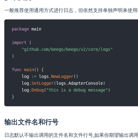
一般推荐使用通用方式进行日志，但依然支持单独声明来使用
package
 main

import
(
"github.com/beego/beego/v2/core/logs"
)
func
main
(
)
{
	log 
:=
 logs
.
NewLogger
(
)
	log
.
SetLogger
(
logs
.
AdapterConsole
)
	log
.
Debug
(
"this is a debug message"
)
}
输出文件名和行号
日志默认不输出调用的文件名和文件行号,如果你期望输出调用