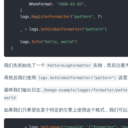
		WhenFormat
:
"2006-01-02"
,
}
	logs
.
RegisterFormatter
(
"pattern"
,
 f
)
_
=
 logs
.
SetGlobalFormatter
(
"pattern"
)
	logs
.
Info
(
"hello, world"
)
}
我们先初始化了一个
实例，而后注册
PatternLogFormatter
再然后我们使用
设置
logs.SetGlobalFormatter("pattern")
最终我们输出日志
/beego-example/logger/formatter/patte
world
如果我们只希望在某个特定的引擎上使用这个格式，我们可以
_
=
 logs
.
SetLogger
(
"console"
,
`{"formatter": "pa