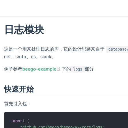
日志模块
这是一个用来处理日志的库，它的设计思路来自于
database
net、smtp、es、slack。
(opens new window)
例子参考
beego-example
下的
部分
logs
快速开始
首先引入包：
import
(
"github.com/beego/beego/v2/core/logs"